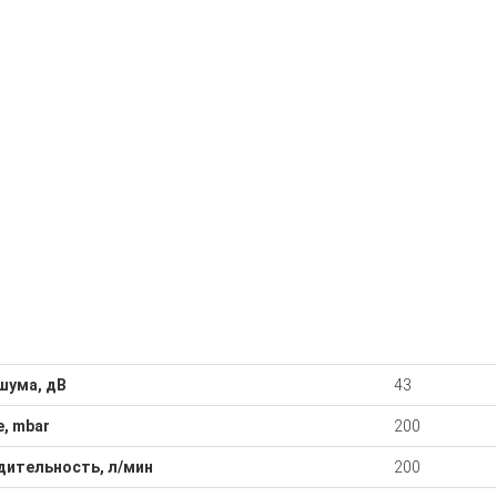
шума, дВ
43
, mbar
200
дительность, л/мин
200