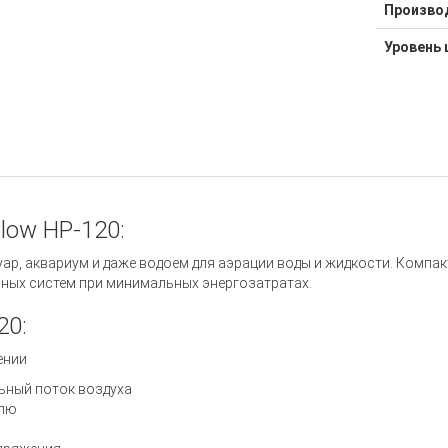
Произво
Уровень 
low HP-120:
вуар, аквариум и даже водоем для аэрации воды и жидкости. Комп
ных систем при минимальных энергозатратах.
20:
ении
льный поток воздуха
елю