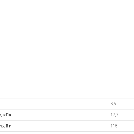
8,5
, кПа
17,7
ь, Вт
115