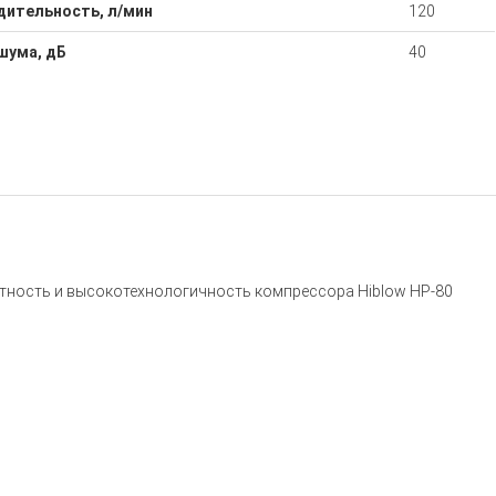
дительность, л/мин
120
шума, дБ
40
актность и высокотехнологичность компрессора Hiblow HP-80