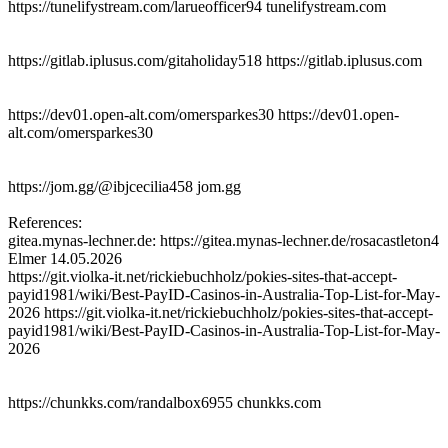
https://tunelifystream.com/larueofficer94 tunelifystream.com
https://gitlab.iplusus.com/gitaholiday518 https://gitlab.iplusus.com
https://dev01.open-alt.com/omersparkes30 https://dev01.open-
alt.com/omersparkes30
https://jom.gg/@ibjcecilia458 jom.gg
References:
gitea.mynas-lechner.de: https://gitea.mynas-lechner.de/rosacastleton4
Elmer
14.05.2026
https://git.violka-it.net/rickiebuchholz/pokies-sites-that-accept-
payid1981/wiki/Best-PayID-Casinos-in-Australia-Top-List-for-May-
2026 https://git.violka-it.net/rickiebuchholz/pokies-sites-that-accept-
payid1981/wiki/Best-PayID-Casinos-in-Australia-Top-List-for-May-
2026
https://chunkks.com/randalbox6955 chunkks.com