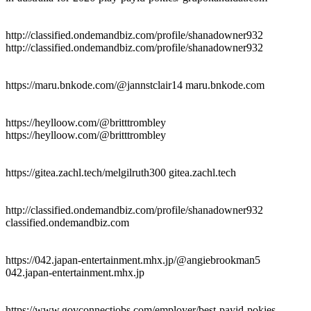
http://classified.ondemandbiz.com/profile/shanadowner932
http://classified.ondemandbiz.com/profile/shanadowner932
https://maru.bnkode.com/@jannstclair14 maru.bnkode.com
https://heylloow.com/@britttrombley
https://heylloow.com/@britttrombley
https://gitea.zachl.tech/melgilruth300 gitea.zachl.tech
http://classified.ondemandbiz.com/profile/shanadowner932
classified.ondemandbiz.com
https://042.japan-entertainment.mhx.jp/@angiebrookman5
042.japan-entertainment.mhx.jp
https://www.govconnectjobs.com/employer/best-payid-pokies-