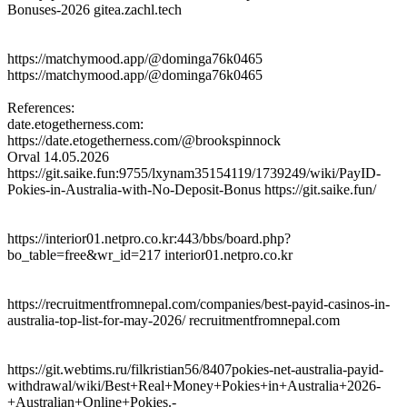
Bonuses-2026 gitea.zachl.tech
https://matchymood.app/@dominga76k0465
https://matchymood.app/@dominga76k0465
References:
date.etogetherness.com:
https://date.etogetherness.com/@brookspinnock
Orval
14.05.2026
https://git.saike.fun:9755/lxynam35154119/1739249/wiki/PayID-
Pokies-in-Australia-with-No-Deposit-Bonus https://git.saike.fun/
https://interior01.netpro.co.kr:443/bbs/board.php?
bo_table=free&wr_id=217 interior01.netpro.co.kr
https://recruitmentfromnepal.com/companies/best-payid-casinos-in-
australia-top-list-for-may-2026/ recruitmentfromnepal.com
https://git.webtims.ru/filkristian56/8407pokies-net-australia-payid-
withdrawal/wiki/Best+Real+Money+Pokies+in+Australia+2026-
+Australian+Online+Pokies.-