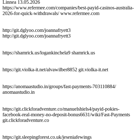
Linnea
13.05.2026
https://www.refermee.com/companies/best-payid-casinos-australia-
2026-for-quick-withdrawals/ www.refermee.com
http://git.dglyoo.com/joannafryett3
http://git.dglyoo.com/joannafryett3
https://shamrick.us/logankinchela9 shamrick.us
https://git.violka-it.net/alvawilber8852 git.violka-it.net
https://anomaastudio.in/groups/fast-payments-703110884/
anomaastudio.in
https://git.clickforadventure.co/manuelshiels4/payid-pokies-
facebook-real-money-no-deposit-bonus6631/wiki/Fast-Payments
git.clickforadventure.co
https://git.sleepingforest.co.uk/jeseniafewings