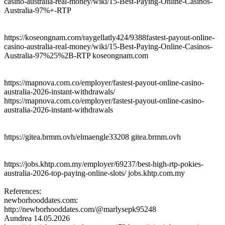
casino-australia-real-money/wiki/15-Best-Paying-Online-Casinos-
Australia-97%+-RTP
https://koseongnam.com/raygellatly424/9388fastest-payout-online-
casino-australia-real-money/wiki/15-Best-Paying-Online-Casinos-
Australia-97%25%2B-RTP koseongnam.com
https://mapnova.com.co/employer/fastest-payout-online-casino-
australia-2026-instant-withdrawals/
https://mapnova.com.co/employer/fastest-payout-online-casino-
australia-2026-instant-withdrawals
https://gitea.brmm.ovh/elmaengle33208 gitea.brmm.ovh
https://jobs.khtp.com.my/employer/69237/best-high-rtp-pokies-
australia-2026-top-paying-online-slots/ jobs.khtp.com.my
References:
newborhooddates.com:
http://newborhooddates.com/@marlysepk95248
Aundrea
14.05.2026