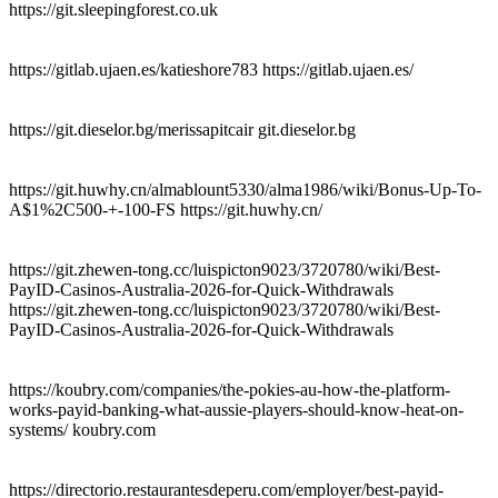
https://git.sleepingforest.co.uk
https://gitlab.ujaen.es/katieshore783 https://gitlab.ujaen.es/
https://git.dieselor.bg/merissapitcair git.dieselor.bg
https://git.huwhy.cn/almablount5330/alma1986/wiki/Bonus-Up-To-
A$1%2C500-+-100-FS https://git.huwhy.cn/
https://git.zhewen-tong.cc/luispicton9023/3720780/wiki/Best-
PayID-Casinos-Australia-2026-for-Quick-Withdrawals
https://git.zhewen-tong.cc/luispicton9023/3720780/wiki/Best-
PayID-Casinos-Australia-2026-for-Quick-Withdrawals
https://koubry.com/companies/the-pokies-au-how-the-platform-
works-payid-banking-what-aussie-players-should-know-heat-on-
systems/ koubry.com
https://directorio.restaurantesdeperu.com/employer/best-payid-