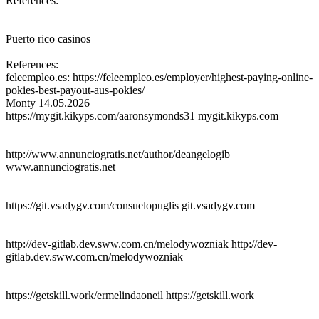
References:
Puerto rico casinos
References:
feleempleo.es: https://feleempleo.es/employer/highest-paying-online-
pokies-best-payout-aus-pokies/
Monty
14.05.2026
https://mygit.kikyps.com/aaronsymonds31 mygit.kikyps.com
http://www.annunciogratis.net/author/deangelogib
www.annunciogratis.net
https://git.vsadygv.com/consuelopuglis git.vsadygv.com
http://dev-gitlab.dev.sww.com.cn/melodywozniak http://dev-
gitlab.dev.sww.com.cn/melodywozniak
https://getskill.work/ermelindaoneil https://getskill.work