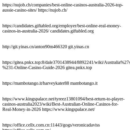
https://nujob.ch/companies/best-online-casinos-australia-2026-top-
aussie-casino-sites/ https://nujob.ch/
https://candidates.giftabled.org/employer/best-online-real-money-
casinos-in-australia-2026/ candidates.giftabled.org
http://git.yinas.cn/anton90m466320 git.yinas.cn
https://gitea.pnkx.top:8/dale3701438944/8892241/wiki/Australia%27
%231-Online-Casino-Guide-2026 gitea.pnkx.top
https://mambotango.it/harveykater88 mambotango.it
https://www.kingspalace.net/tyreez13801094/best-return-to-player-
casinos-australia2023/wiki/Best-Australian-Online-Casinos-for-
Real-Money-in-2026 https://www.kingspalace.net/
https://office.cellx.com.cn:11443/gogs/veronicadaviss