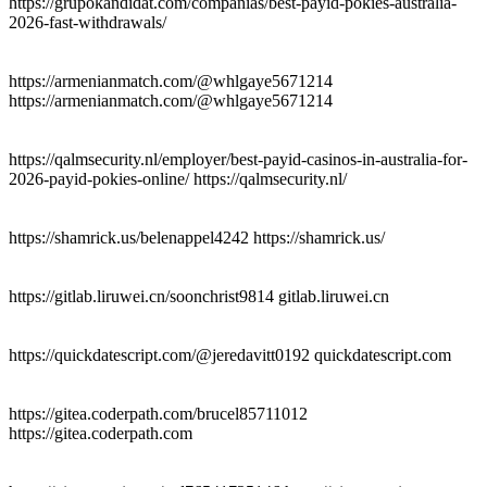
https://grupokandidat.com/compañias/best-payid-pokies-australia-
2026-fast-withdrawals/
https://armenianmatch.com/@whlgaye5671214
https://armenianmatch.com/@whlgaye5671214
https://qalmsecurity.nl/employer/best-payid-casinos-in-australia-for-
2026-payid-pokies-online/ https://qalmsecurity.nl/
https://shamrick.us/belenappel4242 https://shamrick.us/
https://gitlab.liruwei.cn/soonchrist9814 gitlab.liruwei.cn
https://quickdatescript.com/@jeredavitt0192 quickdatescript.com
https://gitea.coderpath.com/brucel85711012
https://gitea.coderpath.com