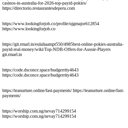
casinos-in-australia-for-2026-top-payid-pokies/
https://directorio.restaurantesdeperu.com
https://www.lookingforjob.co/profile/ujgmajor612854
https://www.lookingforjob.co
https://git.rmarl.in/eulaliaampt550/4985best-online-pokies-australia-
payid-real-money/wiki/Top-NDB-Offers-for-Aussie-Players
git.rmarl.in
https://code.dsconce.space/budgerrity4643
https://code.dsconce.space/budgerrity4643
https://teanurture.online/fast-payments/ https://teanurture.online/fast-
payments/
https://worship.com.ng/nevay714299154
https://worship.com.ng/nevay714299154