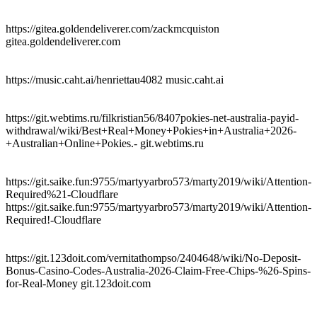
https://gitea.goldendeliverer.com/zackmcquiston
gitea.goldendeliverer.com
https://music.caht.ai/henriettau4082 music.caht.ai
https://git.webtims.ru/filkristian56/8407pokies-net-australia-payid-
withdrawal/wiki/Best+Real+Money+Pokies+in+Australia+2026-
+Australian+Online+Pokies.- git.webtims.ru
https://git.saike.fun:9755/martyyarbro573/marty2019/wiki/Attention-
Required%21-Cloudflare
https://git.saike.fun:9755/martyyarbro573/marty2019/wiki/Attention-
Required!-Cloudflare
https://git.123doit.com/vernitathompso/2404648/wiki/No-Deposit-
Bonus-Casino-Codes-Australia-2026-Claim-Free-Chips-%26-Spins-
for-Real-Money git.123doit.com