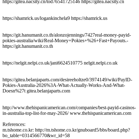
https://gitea.nacsity.cn/tod76541725146 https://gitea.nacsity.cn
https://shamrick.us/logankinchela9 https://shamrick.us
https://git.hanumanit.co.th/alonzojennings/7427real-money-payid-
pokies-australia/wiki/Real-Money+Pokies+%26+Fast+Payouts.-
https://git.hanumanit.co.th
https://nelgit.nelpi.co.uk/jani6624510775 nelgit.nelpi.co.uk
https://gitea.belanjaparts.com/desireeholtze0/3974149/wiki/PayID-
Pokies-Australia-2026%3A-What-Actually-Works-And-What-
Doesn%27t gitea.belanjaparts.com
http://www.thehispanicamerican.com/companies/best-payid-casinos-
in-australia-top-list-for-may-2026/ www.thehispanicamerican.com
References:
m.tshome.co.kr: http://m.tshome.co.kr/gnuboard5/bbs/board.php?
bo_table=0314566770&wr_id=58