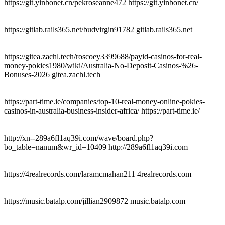
https://git.yinbonet.cn/pekroseanne472 https://git.yinbonet.cn/
https://gitlab.rails365.net/budvirgin91782 gitlab.rails365.net
https://gitea.zachl.tech/roscoey3399688/payid-casinos-for-real-
money-pokies1980/wiki/Australia-No-Deposit-Casinos-%26-
Bonuses-2026 gitea.zachl.tech
https://part-time.ie/companies/top-10-real-money-online-pokies-
casinos-in-australia-business-insider-africa/ https://part-time.ie/
http://xn--289a6fl1aq39i.com/wave/board.php?
bo_table=nanum&wr_id=10409 http://289a6fl1aq39i.com
https://4realrecords.com/laramcmahan211 4realrecords.com
https://music.batalp.com/jillian2909872 music.batalp.com