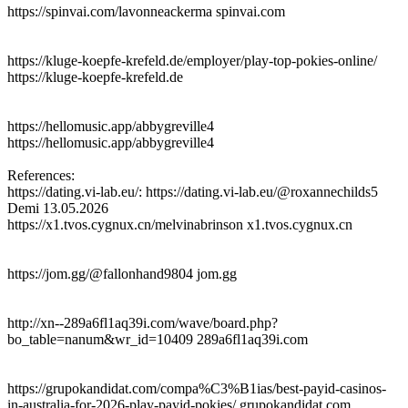
https://spinvai.com/lavonneackerma spinvai.com
https://kluge-koepfe-krefeld.de/employer/play-top-pokies-online/
https://kluge-koepfe-krefeld.de
https://hellomusic.app/abbygreville4
https://hellomusic.app/abbygreville4
References:
https://dating.vi-lab.eu/: https://dating.vi-lab.eu/@roxannechilds5
Demi
13.05.2026
https://x1.tvos.cygnux.cn/melvinabrinson x1.tvos.cygnux.cn
https://jom.gg/@fallonhand9804 jom.gg
http://xn--289a6fl1aq39i.com/wave/board.php?
bo_table=nanum&wr_id=10409 289a6fl1aq39i.com
https://grupokandidat.com/compa%C3%B1ias/best-payid-casinos-
in-australia-for-2026-play-payid-pokies/ grupokandidat.com