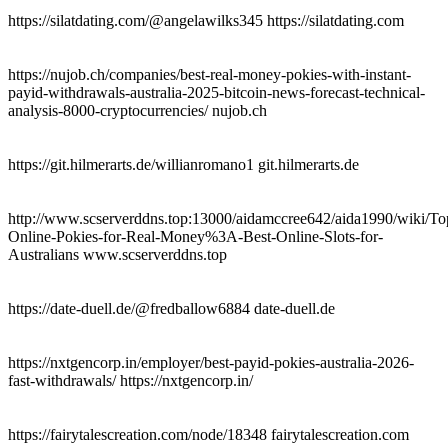
https://silatdating.com/@angelawilks345 https://silatdating.com
https://nujob.ch/companies/best-real-money-pokies-with-instant-
payid-withdrawals-australia-2025-bitcoin-news-forecast-technical-
analysis-8000-cryptocurrencies/ nujob.ch
https://git.hilmerarts.de/willianromano1 git.hilmerarts.de
http://www.scserverddns.top:13000/aidamccree642/aida1990/wiki/To
Online-Pokies-for-Real-Money%3A-Best-Online-Slots-for-
Australians www.scserverddns.top
https://date-duell.de/@fredballow6884 date-duell.de
https://nxtgencorp.in/employer/best-payid-pokies-australia-2026-
fast-withdrawals/ https://nxtgencorp.in/
https://fairytalescreation.com/node/18348 fairytalescreation.com