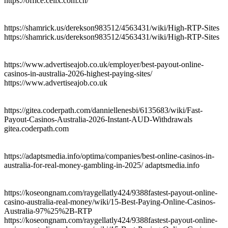
https://office.cellx.com.cn/
https://shamrick.us/derekson983512/4563431/wiki/High-RTP-Sites
https://shamrick.us/derekson983512/4563431/wiki/High-RTP-Sites
https://www.advertiseajob.co.uk/employer/best-payout-online-
casinos-in-australia-2026-highest-paying-sites/
https://www.advertiseajob.co.uk
https://gitea.coderpath.com/danniellenesbi/6135683/wiki/Fast-
Payout-Casinos-Australia-2026-Instant-AUD-Withdrawals
gitea.coderpath.com
https://adaptsmedia.info/optima/companies/best-online-casinos-in-
australia-for-real-money-gambling-in-2025/ adaptsmedia.info
https://koseongnam.com/raygellatly424/9388fastest-payout-online-
casino-australia-real-money/wiki/15-Best-Paying-Online-Casinos-
Australia-97%25%2B-RTP
https://koseongnam.com/raygellatly424/9388fastest-payout-online-