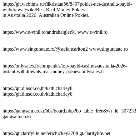
https://git.webtims.ru/filkristian56/8407pokies-net-australia-payid-
withdrawal/wiki/Best Real Money Pokies
in Australia 2026- Australian Online Pokies.-
https://www.e-vinil.ro/andrahaigler91 www.e-vinil.ro
https://www.singuratate.ro/@stefancarlton2 www.singuratate.ro
https://onlysales.fr/companies/top-payid-casinos-australia-2026-
instant-withdrawals-real-money-pokies/ onlysales.fr
https://git.dinsor.co.th/kathicharley8
https://git.dinsor.co.th/kathicharley8
https://gangsain.co.kr/bbs/board.php?bo_table=free&wr_id=307233
gangsain.co.kr
https://gt.clarifylife.net/erichickey2708 gt.clarifylife.net