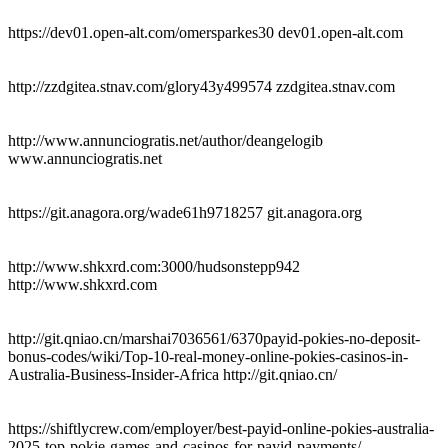
https://dev01.open-alt.com/omersparkes30 dev01.open-alt.com
http://zzdgitea.stnav.com/glory43y499574 zzdgitea.stnav.com
http://www.annunciogratis.net/author/deangelogib
www.annunciogratis.net
https://git.anagora.org/wade61h9718257 git.anagora.org
http://www.shkxrd.com:3000/hudsonstepp942
http://www.shkxrd.com
http://git.qniao.cn/marshai7036561/6370payid-pokies-no-deposit-
bonus-codes/wiki/Top-10-real-money-online-pokies-casinos-in-
Australia-Business-Insider-Africa http://git.qniao.cn/
https://shiftlycrew.com/employer/best-payid-online-pokies-australia-
2025-top-pokie-games-and-casinos-for-payid-payments/