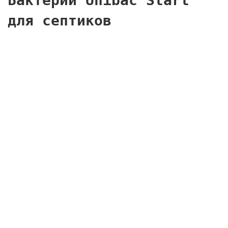
Бактерии Unibac Start
для септиков