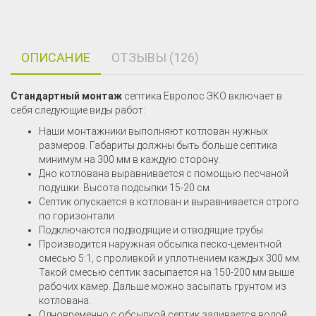
ОПИСАНИЕ
ОТЗЫВЫ (126)
Стандартный монтаж
септика Евролос ЭКО включает в
себя следующие виды работ:
Наши монтажники выполняют котлован нужных
размеров. Габариты должны быть больше септика
минимум на 300 мм в каждую сторону.
Дно котлована выравнивается с помощью песчаной
подушки. Высота подсыпки 15-20 см.
Септик опускается в котлован и выравнивается строго
по горизонтали.
Подключаются подводящие и отводящие трубы.
Производится наружная обсыпка песко-цементной
смесью 5:1, с проливкой и уплотнением каждых 300 мм.
Такой смесью септик засыпается на 150-200 мм выше
рабочих камер. Дальше можно засыпать грунтом из
котлована.
Одновременно с обсыпкой септик заливается водой.