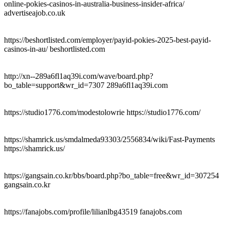
online-pokies-casinos-in-australia-business-insider-africa/
advertiseajob.co.uk
https://beshortlisted.com/employer/payid-pokies-2025-best-payid-
casinos-in-au/ beshortlisted.com
http://xn--289a6fl1aq39i.com/wave/board.php?
bo_table=support&wr_id=7307 289a6fl1aq39i.com
https://studio1776.com/modestolowrie https://studio1776.com/
https://shamrick.us/smdalmeda93303/2556834/wiki/Fast-Payments
https://shamrick.us/
https://gangsain.co.kr/bbs/board.php?bo_table=free&wr_id=307254
gangsain.co.kr
https://fanajobs.com/profile/lilianlbg43519 fanajobs.com