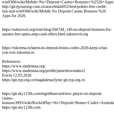
win9306/wiki/Mobile+No+Deposit+Casino+Bonuses+%2526+Apps
http://git.tjyourong.com.cn/aracelisktn052/best-pokies-free-credit-
fast-real-win9306/wiki/Mobile No Deposit Casino Bonuses %26
Apps for 2026
https://suksesvol.org/read-blog/266744_140-no-deposit-bonuses-for-
aussies-free-spins-amp-cash-offers.html suksesvol.org
https://rukorma.ru/latest-no-deposit-bonus-codes-2026-keep-what-
you-win rukorma.ru
References:
https://www.madeinna.org:
https://www.madeinna.org/profile/jamesbowmaker2
Erwin
12.05.2026
https://git.ryp.org.cn/magdalenaclyme git.ryp.org.cn
https://git.sky123th.com/ingridbanvard/new-player-no-deposit-
casino-
bonuses3993/wiki/RocketPlay+No+Deposit+Bonus+Codes+Austral
https://git.sky123th.com