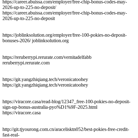
https://career.abuissa.com/employer/free-chip-bonus-codes-may-
2026-up-to-225-no-deposit/
https://career.abuissa.com/employer/free-chip-bonus-codes-may-
2026-up-to-225-no-deposit
https://joblinksolution.org/employer/free-100-pokies-no-deposit-
bonuses-2026/ joblinksolution.org
https://reruberrypi.rerurate.com/vernitadelfabb
reruberrypi.rerurate.com
https://git.yangzhiqiang.tech/veronicatoohey
https://git.yangzhiqiang.tech/veronicatoohey
https://viracore.casa/read-blog/12347_free-100-pokies-no-deposit-
sign-up-bonus-australia-pyo%D1%9F-2025.html
https://viracore.casa
http://git.tjyourong.com.cn/aracelisktn052/best-pokies-free-credit-
fast-real-