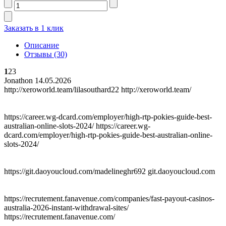
Заказать в 1 клик
Описание
Отзывы (30)
1
2
3
Jonathon
14.05.2026
http://xeroworld.team/lilasouthard22 http://xeroworld.team/
https://career.wg-dcard.com/employer/high-rtp-pokies-guide-best-
australian-online-slots-2024/ https://career.wg-
dcard.com/employer/high-rtp-pokies-guide-best-australian-online-
slots-2024/
https://git.daoyoucloud.com/madelineghr692 git.daoyoucloud.com
https://recrutement.fanavenue.com/companies/fast-payout-casinos-
australia-2026-instant-withdrawal-sites/
https://recrutement.fanavenue.com/