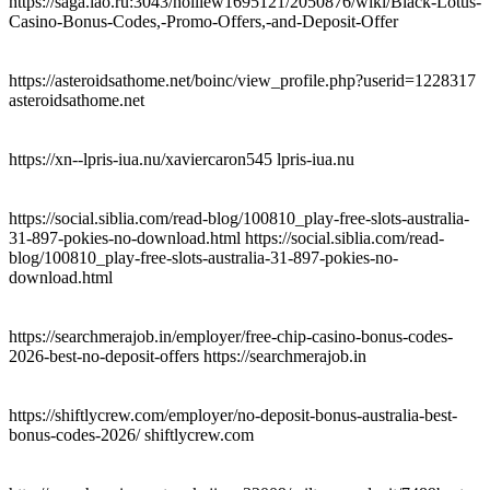
https://saga.iao.ru:3043/holliew1695121/2050876/wiki/Black-Lotus-
Casino-Bonus-Codes,-Promo-Offers,-and-Deposit-Offer
https://asteroidsathome.net/boinc/view_profile.php?userid=1228317
asteroidsathome.net
https://xn--lpris-iua.nu/xaviercaron545 lpris-iua.nu
https://social.siblia.com/read-blog/100810_play-free-slots-australia-
31-897-pokies-no-download.html https://social.siblia.com/read-
blog/100810_play-free-slots-australia-31-897-pokies-no-
download.html
https://searchmerajob.in/employer/free-chip-casino-bonus-codes-
2026-best-no-deposit-offers https://searchmerajob.in
https://shiftlycrew.com/employer/no-deposit-bonus-australia-best-
bonus-codes-2026/ shiftlycrew.com