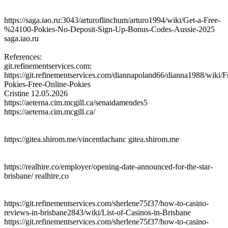
https://saga.iao.ru:3043/arturoflinchum/arturo1994/wiki/Get-a-Free-
%24100-Pokies-No-Deposit-Sign-Up-Bonus-Codes-Aussie-2025
saga.iao.ru
References:
git.refinementservices.com:
https://git.refinementservices.com/diannapoland66/dianna1988/wiki/F
Pokies-Free-Online-Pokies
Cristine
12.05.2026
https://aeterna.cim.mcgill.ca/senaidamendes5
https://aeterna.cim.mcgill.ca/
https://gitea.shirom.me/vincentlachanc gitea.shirom.me
https://realhire.co/employer/opening-date-announced-for-the-star-
brisbane/ realhire.co
https://git.refinementservices.com/sherlene75f37/how-to-casino-
reviews-in-brisbane2843/wiki/List-of-Casinos-in-Brisbane
https://git.refinementservices.com/sherlene75f37/how-to-casino-