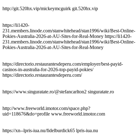
http://git.520hx.vip/mickeymcguirk git.520hx.vip
https://li1420-
231.members.linode.com/stanwhitehead/stan1996/wiki/Best-Online-
Pokies-Australia-2026-at-AU-Sites-for-Real-Money https://li1420-
231.members.linode.com/stanwhitehead/stan1996/wiki/Best-Online-
Pokies-Australia-2026-at-AU-Sites-for-Real-Money
https://directorio.restaurantesdeperu.com/employer/best-payid-
casinos-in-australia-for-2026-top-payid-pokies/
https://directorio.restaurantesdeperu.com/
https://www.singuratate.ro/@stefancarlton2 singuratate.ro
http://www.freeworld.imotor.com/space.php?
uid=118676&do=profile www.freeworld.imotor.com
https://xn--lpris-iua.nu/fidelburdick65 lpris-iua.nu