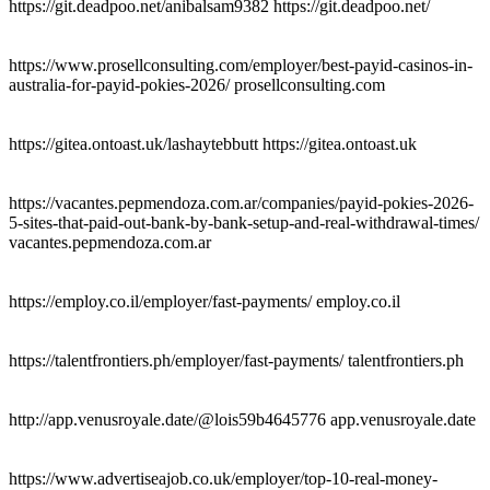
https://git.deadpoo.net/anibalsam9382 https://git.deadpoo.net/
https://www.prosellconsulting.com/employer/best-payid-casinos-in-
australia-for-payid-pokies-2026/ prosellconsulting.com
https://gitea.ontoast.uk/lashaytebbutt https://gitea.ontoast.uk
https://vacantes.pepmendoza.com.ar/companies/payid-pokies-2026-
5-sites-that-paid-out-bank-by-bank-setup-and-real-withdrawal-times/
vacantes.pepmendoza.com.ar
https://employ.co.il/employer/fast-payments/ employ.co.il
https://talentfrontiers.ph/employer/fast-payments/ talentfrontiers.ph
http://app.venusroyale.date/@lois59b4645776 app.venusroyale.date
https://www.advertiseajob.co.uk/employer/top-10-real-money-