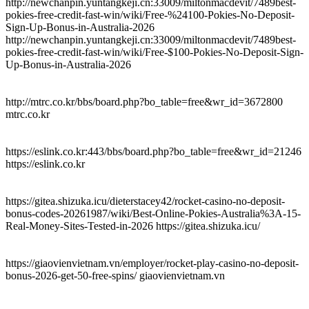
http://newchanpin.yuntangkeji.cn:33009/miltonmacdevit/7489best-
pokies-free-credit-fast-win/wiki/Free-%24100-Pokies-No-Deposit-
Sign-Up-Bonus-in-Australia-2026
http://newchanpin.yuntangkeji.cn:33009/miltonmacdevit/7489best-
pokies-free-credit-fast-win/wiki/Free-$100-Pokies-No-Deposit-Sign-
Up-Bonus-in-Australia-2026
http://mtrc.co.kr/bbs/board.php?bo_table=free&wr_id=3672800
mtrc.co.kr
https://eslink.co.kr:443/bbs/board.php?bo_table=free&wr_id=21246
https://eslink.co.kr
https://gitea.shizuka.icu/dieterstacey42/rocket-casino-no-deposit-
bonus-codes-20261987/wiki/Best-Online-Pokies-Australia%3A-15-
Real-Money-Sites-Tested-in-2026 https://gitea.shizuka.icu/
https://giaovienvietnam.vn/employer/rocket-play-casino-no-deposit-
bonus-2026-get-50-free-spins/ giaovienvietnam.vn