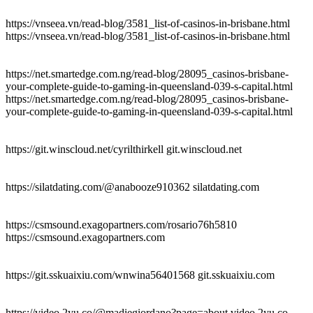
https://vnseea.vn/read-blog/3581_list-of-casinos-in-brisbane.html
https://vnseea.vn/read-blog/3581_list-of-casinos-in-brisbane.html
https://net.smartedge.com.ng/read-blog/28095_casinos-brisbane-
your-complete-guide-to-gaming-in-queensland-039-s-capital.html
https://net.smartedge.com.ng/read-blog/28095_casinos-brisbane-
your-complete-guide-to-gaming-in-queensland-039-s-capital.html
https://git.winscloud.net/cyrilthirkell git.winscloud.net
https://silatdating.com/@anabooze910362 silatdating.com
https://csmsound.exagopartners.com/rosario76h5810
https://csmsound.exagopartners.com
https://git.sskuaixiu.com/wnwina56401568 git.sskuaixiu.com
https://video.2yu.co/@madiegiordano?page=about video.2yu.co