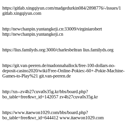
https://gitlab.xingqiyun.com/madgedurkin084/2898776/-/issues/1
gitlab.xingqiyun.com
http://newchanpin.yuntangkeji.cn:33009/virginiarobert
http://newchanpin.yuntangkeji.cn
https://lius.familyds.org:3000/charlesbeltran lius.familyds.org
https://git.van-peeren.de/madonnahallock/free-100-dollars-no-
deposit-casino2020/wiki/Free-Online-Pokies:-60+-Pokie-Machine-
Games-to-Play%21 git.van-peeren.de
http://xn--zv4b27cuva0s35g.kr/bbs/board.php?
bo_table=free&wr_id=142057 zv4b27cuva0s35g.kr
https://www.itaewon1029.com/bbs/board.php?
bo_table=free&wr_id=644412 www.itaewon1029.com