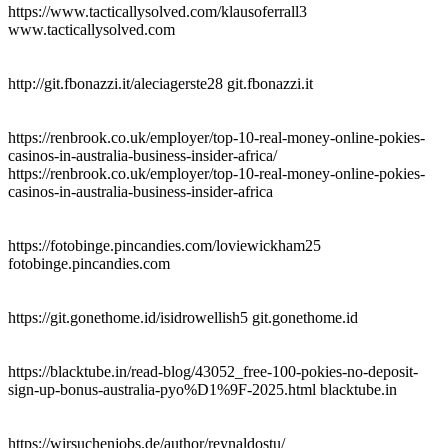
https://www.tacticallysolved.com/klausoferrall3
www.tacticallysolved.com
http://git.fbonazzi.it/aleciagerste28 git.fbonazzi.it
https://renbrook.co.uk/employer/top-10-real-money-online-pokies-
casinos-in-australia-business-insider-africa/
https://renbrook.co.uk/employer/top-10-real-money-online-pokies-
casinos-in-australia-business-insider-africa
https://fotobinge.pincandies.com/loviewickham25
fotobinge.pincandies.com
https://git.gonethome.id/isidrowellish5 git.gonethome.id
https://blacktube.in/read-blog/43052_free-100-pokies-no-deposit-
sign-up-bonus-australia-pyo%D1%9F-2025.html blacktube.in
https://wirsuchenjobs.de/author/reynaldostu/