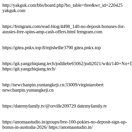
http://yakguk.com/bbs/board.php?bo_table=free&wr_id=220425
yakguk.com
https://femgram.com/read-blog/4498_140-no-deposit-bonuses-for-
aussies-free-spins-amp-cash-offers.html femgram.com
https://gitea.pnkx.top:8/mjishellie3790 gitea.pnkx.top
https://git.yangzhiqiang.tech/jodiliebe65062/jodi2021/wiki/14
https://git.yangzhiqiang.tech/
http://newchanpin.yuntangkeji.cn:33009/virginiarobert
newchanpin.yuntangkeji.cn
https://datemyfamily.tv/@orville209729 datemyfamily.tv
https://anomaastudio.in/groups/free-100-pokies-no-deposit-sign-up-
bonus-in-australia-2026/ https://anomaastudio.in/