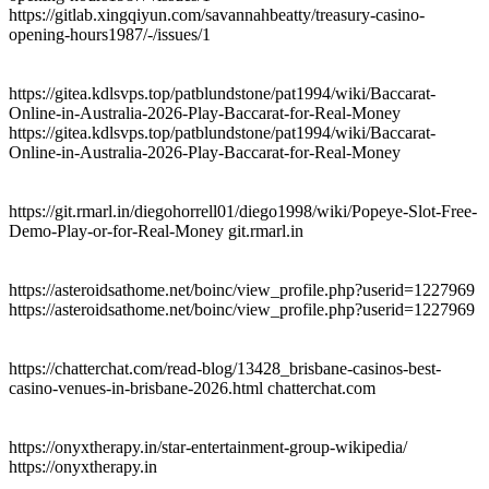
https://gitlab.xingqiyun.com/savannahbeatty/treasury-casino-
opening-hours1987/-/issues/1
https://gitea.kdlsvps.top/patblundstone/pat1994/wiki/Baccarat-
Online-in-Australia-2026-Play-Baccarat-for-Real-Money
https://gitea.kdlsvps.top/patblundstone/pat1994/wiki/Baccarat-
Online-in-Australia-2026-Play-Baccarat-for-Real-Money
https://git.rmarl.in/diegohorrell01/diego1998/wiki/Popeye-Slot-Free-
Demo-Play-or-for-Real-Money git.rmarl.in
https://asteroidsathome.net/boinc/view_profile.php?userid=1227969
https://asteroidsathome.net/boinc/view_profile.php?userid=1227969
https://chatterchat.com/read-blog/13428_brisbane-casinos-best-
casino-venues-in-brisbane-2026.html chatterchat.com
https://onyxtherapy.in/star-entertainment-group-wikipedia/
https://onyxtherapy.in