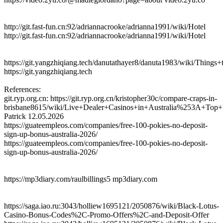
http://git.fast-fun.cn:92/adriannacrooke/adrianna1991/wiki/Hotel
http://git.fast-fun.cn:92/adriannacrooke/adrianna1991/wiki/Hotel
https://git.yangzhiqiang.tech/danutathayer8/danuta1983/wiki/Thi
https://git.yangzhiqiang.tech
References:
git.ryp.org.cn: https://git.ryp.org.cn/kristopher30c/compare-craps-in-
brisbane8615/wiki/Live+Dealer+Casinos+in+Australia%253A+Top+
Patrick
12.05.2026
https://guateempleos.com/companies/free-100-pokies-no-deposit-
sign-up-bonus-australia-2026/
https://guateempleos.com/companies/free-100-pokies-no-deposit-
sign-up-bonus-australia-2026/
https://mp3diary.com/raulbillings5 mp3diary.com
https://saga.iao.ru:3043/holliew1695121/2050876/wiki/Black-Lotus-
Casino-Bonus-Codes%2C-Promo-Offers%2C-and-Deposit-Offer