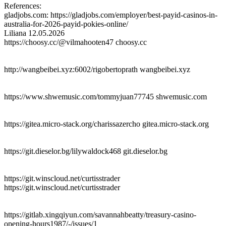
References:
gladjobs.com: https://gladjobs.com/employer/best-payid-casinos-in-
australia-for-2026-payid-pokies-online/
Liliana
12.05.2026
https://choosy.cc/@vilmahooten47 choosy.cc
http://wangbeibei.xyz:6002/rigobertoprath wangbeibei.xyz
https://www.shwemusic.com/tommyjuan77745 shwemusic.com
https://gitea.micro-stack.org/charissazercho gitea.micro-stack.org
https://git.dieselor.bg/lilywaldock468 git.dieselor.bg
https://git.winscloud.net/curtisstrader
https://git.winscloud.net/curtisstrader
https://gitlab.xingqiyun.com/savannahbeatty/treasury-casino-
opening-hours1987/-/issues/1