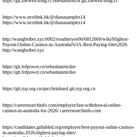
https://git.zhewen-tong.cc/noellaodriscol git.zhewen-tong.cc
https://www.nextlink.hk/@dianasamples14
https://www.nextlink.hk/@dianasamples14
http://wangbeibei.xyz:6002/rosalineyee06/6812669/wiki/Highest-
Payout-Online-Casinos-in-Australia%3A-Best-Paying-Sites2026
http://wangbeibei.xyz
https://git.fofpower.cn/sebastianmcdav
https://git.fofpower.cn/sebastianmcdav
https://git.ryp.org.cn/qncchristian4 git.ryp.org.cn
https://careersearchinfo.com/employer/fast-withdrawal-online-
casinos-in-australia-for-2026/ careersearchinfo.com
https://candidates.giftabled.org/employer/best-payout-online-casinos-
in-australia-2026-highest-paying-sites/