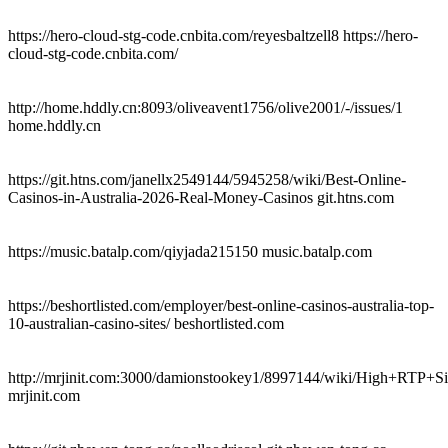
https://hero-cloud-stg-code.cnbita.com/reyesbaltzell8 https://hero-
cloud-stg-code.cnbita.com/
http://home.hddly.cn:8093/oliveavent1756/olive2001/-/issues/1
home.hddly.cn
https://git.htns.com/janellx2549144/5945258/wiki/Best-Online-
Casinos-in-Australia-2026-Real-Money-Casinos git.htns.com
https://music.batalp.com/qiyjada215150 music.batalp.com
https://beshortlisted.com/employer/best-online-casinos-australia-top-
10-australian-casino-sites/ beshortlisted.com
http://mrjinit.com:3000/damionstookey1/8997144/wiki/High+RTP+Si
mrjinit.com