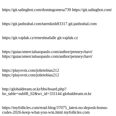
https://git.salingbot.com/domingomesa739 https://git.salingbot.com/
https://git.janhrabal.com/tarenkish83317 git.janhrabal.com
https://git.vajdak.cz/ernestinafalle git.vajdak.cz
https://guiacomercialsaopaulo.com/author/penneychavi/
https://guiacomercialsaopaulo.com/author/penneychavi/
https://playovni.com/jolietobias212
https://playovni.com/jolietobias212
http://globaldream.or.kr/bbs/board.php?
bo_table=sub08_02&wr_id=331144 globaldream.or.kr
https://myfollicles.com/read-blog/37075_latest-no-deposit-bonus-
codes-2026-keep-what-you-win.html myfollicles.com